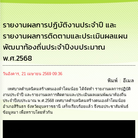
การ
บริหาร
งาน
รายงานผลการปฏิบัติงานประจำปี และ
รายงานผลการติดตามและประเมินผลแผน
การ
ส่ง
พัฒนาท้องถิ่นประจำปีงบประมาณ
เสริม
ความ
พ.ศ.2568
โปร่งใส
การ
วันอังคาร, 21 เมษายน 2569 09:36
จัด
พิมพ์
อีเมล
ซื้อ
จัด
เทศบาลตำบลนิคมสร้างตนเองลำโดมน้อย ได้จัดทำ รายงานผลการปฏิบัติ
จ้าง
งานประจำปี และรายงานผลการติดตามและประเมินผลแผนพัฒนาท้องถิ่น
ประจำปีงบประมาณ พ.ศ.2568 เทศบาลตำบลนิคมสร้างตนเองลำโดมน้อย
อำเภอสิรินธร จังหวัดอุบลราชธานี เสร็จเรียบร้อยแล้ว จึงขอประชาสัมพันธ์
การ
ข้อมูลมา เพื่อทราบโดยทั่วกัน
เงิน
การ
คลัง
Media