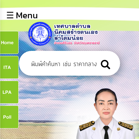
×
☰ Menu
lose
หน้า
หลัก
ข้อมูล
ก
พื้น
ฐาน
9
บุคลากร
ข่าว
ประชาสัมพันธ์
9
การ
เปิด
เผย
จ
ข้อมูล
สาธารณะ
OIT