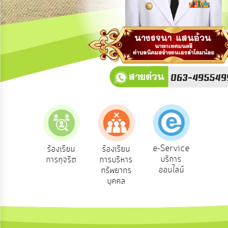
การ
ปฏิสัมพันธ์
ข้อมูล
รับ
ฟัง
ความ
คิด
เห็น
แผน
ยุทธศาสตร์/
แผน
e-Service
องเรียน
ร้องเรียน
ร้องเรียน
ถาม
พัฒนา
บริการ
องทุกข์
การทุจริต
การบริหาร
Q
ออนไลน์
ทรัพยากร
การ
บุคคล
บริหาร/
พัฒนา
ทรัพยากร
บุคคล