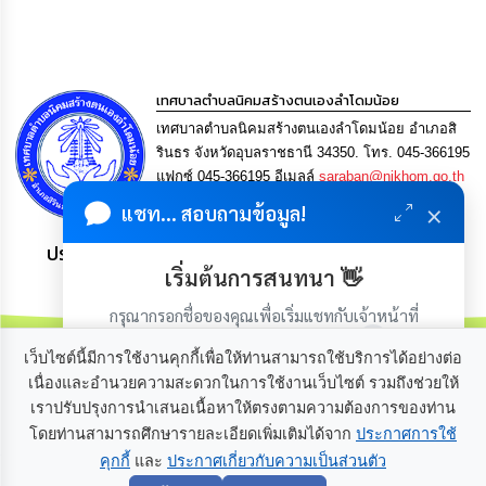
เรียน
ร้อง
ทุกข์
เทศบาลตำบลนิคมสร้างตนเองลำโดมน้อย
e-
Service
เทศบาลตำบลนิคมสร้างตนเองลำโดมน้อย อำเภอสิ
รินธร จังหวัดอุบลราชธานี 34350. โทร. 045-366195
แฟกซ์ 045-366195 อีเมลล์
saraban@nikhom.go.th
กิจการ
สภา
×
แชท... สอบถามข้อมูล!
ประชาชน มีภูมิคุ้มกัน พึ่งพาตนเอง พอเพียง เป็นสุข
กิจการ
เริ่มต้นการสนทนา 👋
สภา
กรุณากรอกชื่อของคุณเพื่อเริ่มแชทกับเจ้าหน้าที่
ท้อง
(เฉพาะในวันเวลาราชการ)
ถิ่น
เว็บไซต์นี้มีการใช้งานคุกกี้เพื่อให้ท่านสามารถใช้บริการได้อย่างต่อ
ของ
เนื่องและอำนวยความสะดวกในการใช้งานเว็บไซต์ รวมถึงช่วยให้
เรา
เราปรับปรุงการนำเสนอเนื้อหาให้ตรงตามความต้องการของท่าน
เกี่ยวกับเรา
ติดต่อเรา
โดยท่านสามารถศึกษารายละเอียดเพิ่มเติมได้จาก
ประกาศการใช้
การ
คุกกี้
และ
ประกาศเกี่ยวกับความเป็นส่วนตัว
เริ่มแชท
จัดการ