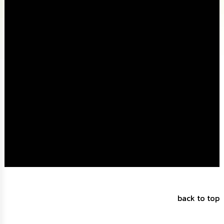
นโยบาย
No
Gift
Policy
การ
ดำเนิน
การ
เพื่อ
ป้องกัน
การ
ทุจริต
มาตรการ
ส่ง
เสริม
คุณธรรม
และ
ความ
โปร่งใส
back to top
ร้อง