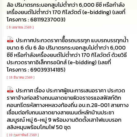
ล้อ ปริมาตรกระบอกสูบไม่ต่ำกว่า 6,000 ซีซี หรือกำลัง
นโยบาย
No
เครื่องยนต์ไม่ต่ำกว่า 170 กิโลวัตต์ (e-bidding) (เลขที่
Gift
โครงการ : 68119237003)
Policy
[ 8 เมษายน 2569 ]
การ
ประกาศประกวดราคาซืื้อรถบรรทุก แบบรถบรรทุกน้ำ
ดำเนิน
ขนาด 6 ตัน 6 ล้อ ปริมาตรกระบอกสูบไม่ต่ำกว่า 6,000
การ
ซีซี หรือกำลังเครื่องยนต์ไม่ต่ำกว่า 170 กิโลวัตต์ ด้วยวิธี
เพื่อ
ป้องกัน
ประกวดราคาอิเล็กทรอนิกส์ (e-bidding) (เลขที่
การ
โครงการ : 69039314185)
ทุจริต
[ 18 มีนาคม 2569 ]
มาตรการ
ประกาศ เรื่อง ประกาศผู้ชนะการเสนอราคา ประกวด
ส่ง
ราคาจ้างก่อสร้างถนนลาดยายผิวจราจรแอสฟัสท์ติก
เสริม
คุณธรรม
คอนกรีตรหัสทางหหลวงท้องถิ่น อบ.ถ.28-001 สายทาง
และ
เชื่อมต่อกับถนนลาดยางสายเมนต์หลักบ้านประชา
ความ
สมบูรณ์ หมู่ 6-หมู่ 9 พร้อมงานติดตั้งเสาไฟแบบรอก
โปร่งใส
สลิงหมุนพร้อมโคมไฟ 50 ชุด
ร้อง
[ 10 กุมภาพันธ์ 2569 ]