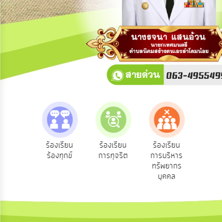
การ
ปฏิสัมพันธ์
ข้อมูล
รับ
ฟัง
ความ
คิด
เห็น
แผน
ยุทธศาสตร์/
แผน
e-Ser
ฟังความ
ร้องเรียน
ร้องเรียน
ร้องเรียน
พัฒนา
บริก
ิดเห็น
ร้องทุกข์
การทุจริต
การบริหาร
ออนไ
ะชาชน
ทรัพยากร
การ
บุคคล
บริหาร/
พัฒนา
ทรัพยากร
บุคคล