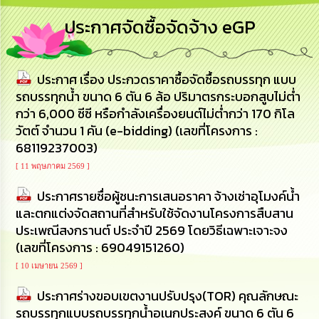
การ
ประกาศจัดซื้อจัดจ้าง eGP
บริหาร
งาน
ประกาศ เรื่อง ประกวดราคาซื้อจัดซื้อรถบรรทุก แบบ
การ
ส่ง
รถบรรทุกน้ำ ขนาด 6 ตัน 6 ล้อ ปริมาตรกระบอกสูบไม่ต่ำ
เสริม
กว่า 6,000 ซีซี หรือกำลังเครื่องยนต์ไม่ต่ำกว่า 170 กิโล
ความ
วัตต์ จำนวน 1 คัน (e-bidding) (เลขที่โครงการ :
โปร่งใส
68119237003)
การ
[ 11 พฤษภาคม 2569 ]
จัด
ซื้อ
ประกาศรายชื่อผู้ชนะการเสนอราคา จ้างเช่าอุโมงค์น้ำ
จัด
และตกแต่งจัดสถานที่สำหรับใช้จัดงานโครงการสืบสาน
จ้าง
ประเพณีสงกรานต์ ประจำปี 2569 โดยวิธีเฉพาะเจาะจง
(เลขที่โครงการ : 69049151260)
การ
เงิน
[ 10 เมษายน 2569 ]
การ
ประกาศร่างขอบเขตงานปรับปรุง(TOR) คุณลักษณะ
คลัง
รถบรรทุกแบบรถบรรทุกน้ำอเนกประสงค์ ขนาด 6 ตัน 6