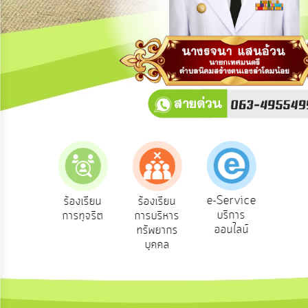
การ
ปฏิสัมพันธ์
ข้อมูล
รับ
ฟัง
ความ
คิด
เห็น
แผน
ยุทธศาสตร์/
แผน
e-Service
องเรียน
ร้องเรียน
ร้องเรียน
ถาม
พัฒนา
บริการ
องทุกข์
การทุจริต
การบริหาร
Q
ออนไลน์
ทรัพยากร
การ
บุคคล
บริหาร/
พัฒนา
ทรัพยากร
บุคคล