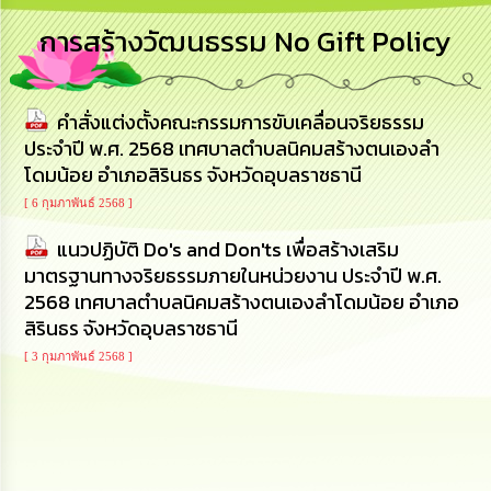
การ
การสร้างวัฒนธรรม No Gift Policy
บริหาร
งาน
คำสั่งแต่งตั้งคณะกรรมการขับเคลื่อนจริยธรรม
การ
ส่ง
ประจำปี พ.ศ. 2568 เทศบาลตำบลนิคมสร้างตนเองลำ
เสริม
โดมน้อย อำเภอสิรินธร จังหวัดอุบลราชธานี
ความ
โปร่งใส
[ 6 กุมภาพันธ์ 2568 ]
แนวปฏิบัติ Do's and Don'ts เพื่อสร้างเสริม
การ
มาตรฐานทางจริยธรรมภายในหน่วยงาน ประจำปี พ.ศ.
จัด
ซื้อ
2568 เทศบาลตำบลนิคมสร้างตนเองลำโดมน้อย อำเภอ
จัด
สิรินธร จังหวัดอุบลราชธานี
จ้าง
[ 3 กุมภาพันธ์ 2568 ]
การ
เงิน
การ
คลัง