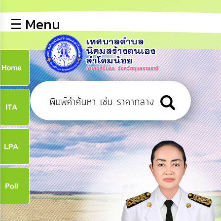
×
☰ Menu
lose
หน้า
หลัก
ข้อมูล
ก
พื้น
ฐาน
9
บุคลากร
ข่าว
ประชาสัมพันธ์
9
การ
เปิด
เผย
จ
ข้อมูล
สาธารณะ
OIT