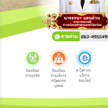
การ
ปฏิสัมพันธ์
ข้อมูล
รับ
ฟัง
ความ
คิด
เห็น
แผน
ยุทธศาสตร์/
แผน
e-Service
องเรียน
ร้องเรียน
ร้องเรียน
ถาม
พัฒนา
บริการ
้องทุกข์
การทุจริต
การบริหาร
Q
ออนไลน์
ทรัพยากร
การ
บุคคล
บริหาร/
พัฒนา
ทรัพยากร
บุคคล