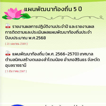
การ
แผนพัฒนาท้องถิ่น 5 ปี
บริหาร
งาน
รายงานผลการปฏิบัติงานประจำปี และรายงานผล
การ
ส่ง
การติดตามและประเมินผลแผนพัฒนาท้องถิ่นประจำ
เสริม
ปีงบประมาณ พ.ศ.2568
ความ
โปร่งใส
[ 21 เมษายน 2569 ]
แผนพัฒนาท้องถิ่น (พ.ศ. 2566-2570) เทศบาล
การ
ตำบลนิคมสร้างตนเองลำโดมน้อย อำเภอสิรินธร จังหวัด
จัด
ซื้อ
อุบลราชธานี
จัด
[ 5 ธันวาคม 2567 ]
จ้าง
การ
เงิน
การ
คลัง