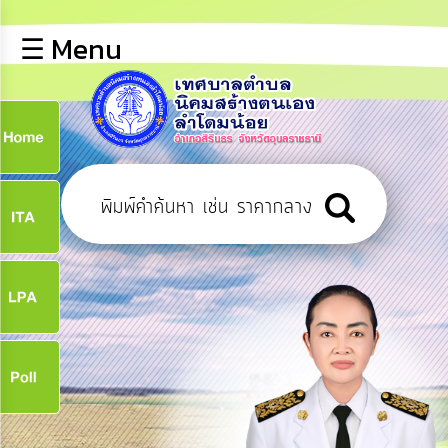
×
☰ Menu
lose
หน้า
หลัก
ข้อมูล
ก
พื้น
ฐาน
9
บุคลากร
ข่าว
ประชาสัมพันธ์
9
การ
เปิด
เผย
จ
ข้อมูล
สาธารณะ
OIT