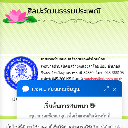
การ
ศิลปะวัฒนธรรมประเพณี
บริหาร
งาน
การ
ส่ง
เสริม
ความ
โปร่งใส
เทศบาลตำบลนิคมสร้างตนเองลำโดมน้อย
เทศบาลตำบลนิคมสร้างตนเองลำโดมน้อย อำเภอสิ
การ
จัด
รินธร จังหวัดอุบลราชธานี 34350. โทร. 045-366195
ซื้อ
แฟกซ์ 045-366195 อีเมลล์
saraban@nikhom.go.th
จัด
×
จ้าง
แชท... สอบถามข้อมูล!
ประชาชน มีภูมิคุ้มกัน พึ่งพาตนเอง พอเพียง เป็นสุข
การ
เริ่มต้นการสนทนา 👋
เงิน
การ
กรุณากรอกชื่อของคุณเพื่อเริ่มแชทกับเจ้าหน้าที่
คลัง
(เฉพาะในวันเวลาราชการ)
เว็บไซต์นี้มีการใช้งานคุกกี้เพื่อให้ท่านสามารถใช้บริการได้อย่างต่อ