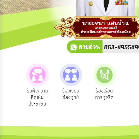
การ
ปฏิสัมพันธ์
ข้อมูล
รับ
ฟัง
ความ
คิด
เห็น
แผน
ยุทธศาสตร์/
แผน
วนผู้
รับฟังความ
ร้องเรียน
ร้องเรียน
ร้องเรี
พัฒนา
หาร
คิดเห็น
ร้องทุกข์
การทุจริต
การบริห
ประชาชน
ทรัพยา
การ
บุคคล
บริหาร/
พัฒนา
ทรัพยากร
บุคคล