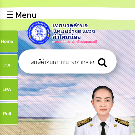
×
☰ Menu
lose
หน้า
หลัก
ข้อมูล
ก
พื้น
ฐาน
9
บุคลากร
ข่าว
ประชาสัมพันธ์
9
การ
เปิด
เผย
จ
ข้อมูล
สาธารณะ
OIT