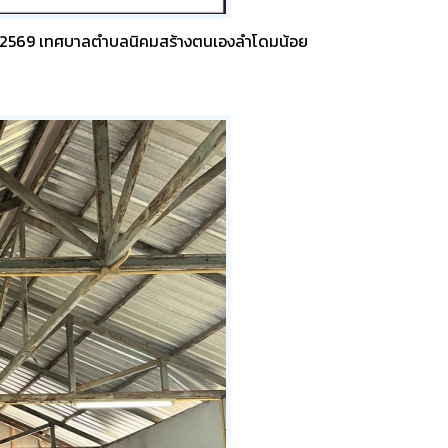
 พ.ศ.2569 เทศบาลตำบลนิคมสร้างตนเองลำโดมน้อย