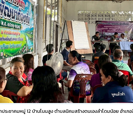
ประชาคมหมู่ 12 บ้านโนนสูง ตำบลนิคมสร้างตนเองลำโดมน้อย อำเภอสิ