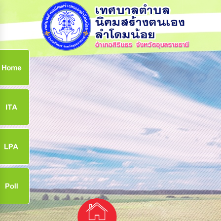
ก
9
9
จ