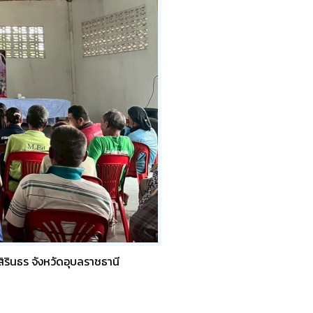
รินธร จังหวัดอุบลราชธานี