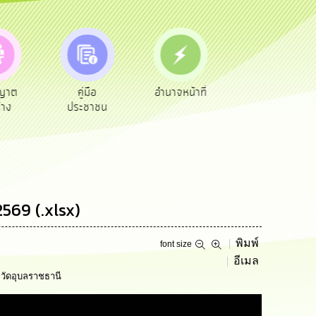
ือ
อำนาจหน้าที่
ข้อมูลการ
สายด่วนผู้
าชน
ติดต่อ
บริหาร
569 (.xlsx)
พิมพ์
font size
อีเมล
วัดอุบลราชธานี