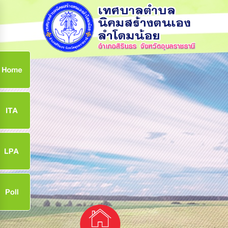
ก
9
9
จ