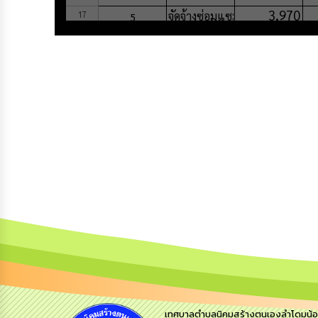
เทศบาลตำบลนิคมสร้างตนเองลำโดมน้