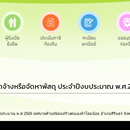
ประเมินภาษี
ทะเบียน
ขออนุญาต
คู่ม
ท้องถิ่น
พาณิชย์
ก่อสร้าง
ประช
ดจ้างหรือจัดหาพัสดุ ประจำปีงบประมาณ พ.ศ.2
ีงบประมาณ พ.ศ.2569 เทศบาลตำบลนิคมสร้างตนเองลำโดมน้อย อำเภอสิรินธร จังห