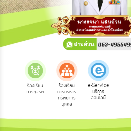
การ
ปฏิสัมพันธ์
ข้อมูล
รับ
ฟัง
ความ
คิด
เห็น
แผน
ยุทธศาสตร์/
แผน
e-Service
องเรียน
ร้องเรียน
ร้องเรียน
ถาม
พัฒนา
บริการ
องทุกข์
การทุจริต
การบริหาร
Q
ออนไลน์
ทรัพยากร
การ
บุคคล
บริหาร/
พัฒนา
ทรัพยากร
บุคคล