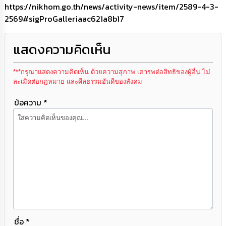
https://nikhom.go.th/news/activity-news/item/2589-4-3-
เรียน
ร้อง
2569#sigProGalleriaac621a8b17
ทุกข์
แสดงความคิดเห็น
e-
Service
***กรุณาแสดงความคิดเห็น ด้วยความสุภาพ เคารพต่อสิทธิของผู้อื่น ไม่
ละเมิดต่อกฎหมาย และศีลธรรมอันดีของสังคม
กิจการ
สภา
ข้อความ *
กิจการ
สภา
ท้อง
ถิ่น
ของ
เรา
การ
จัดการ
ชื่อ *