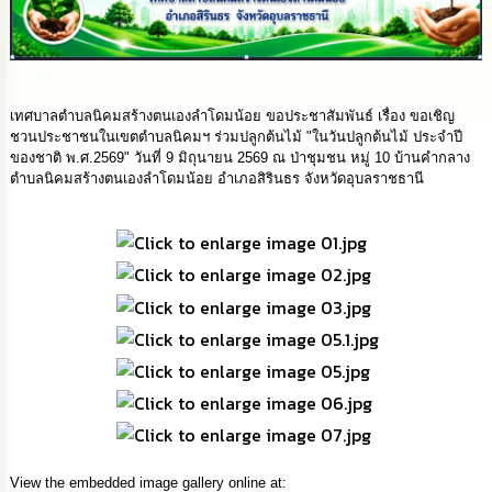
นโยบาย
No
Gift
Policy
เทศบาลตำบลนิคมสร้างตนเองลำโดมน้อย ขอประชาสัมพันธ์ เรื่อง ขอเชิญ
การ
ชวนประชาชนในเขตตำบลนิคมฯ ร่วมปลูกต้นไม้ "ในวันปลูกต้นไม้ ประจำปี
ดำเนิน
ของชาติ พ.ศ.2569" วันที่ 9 มิถุนายน 2569 ณ ป่าชุมชน หมู่ 10 บ้านคำกลาง
การ
ตำบลนิคมสร้างตนเองลำโดมน้อย อำเภอสิรินธร จังหวัดอุบลราชธานี
เพื่อ
ป้องกัน
การ
ทุจริต
มาตรการ
ส่ง
เสริม
คุณธรรม
และ
ความ
โปร่งใส
View the embedded image gallery online at:
ร้อง