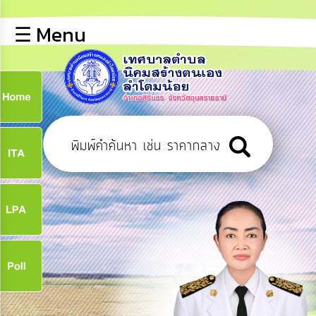
×
☰ Menu
lose
หน้า
หลัก
ข้อมูล
ก
พื้น
ฐาน
9
บุคลากร
ข่าว
ประชาสัมพันธ์
9
การ
เปิด
เผย
จ
ข้อมูล
สาธารณะ
OIT