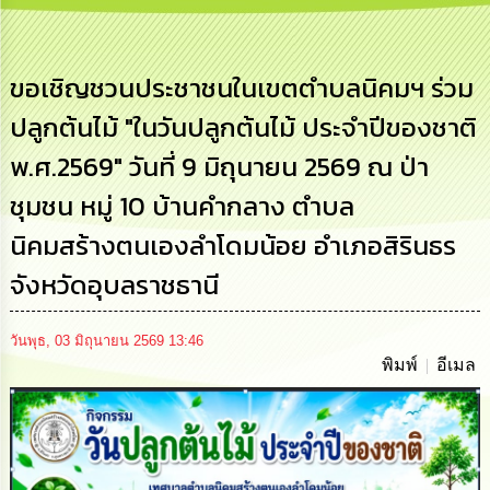
การ
บริหาร
งาน
ขอเชิญชวนประชาชนในเขตตำบลนิคมฯ ร่วม
ปลูกต้นไม้ "ในวันปลูกต้นไม้ ประจำปีของชาติ
การ
ส่ง
พ.ศ.2569" วันที่ 9 มิถุนายน 2569 ณ ป่า
เสริม
ความ
ชุมชน หมู่ 10 บ้านคำกลาง ตำบล
โปร่งใส
นิคมสร้างตนเองลำโดมน้อย อำเภอสิรินธร
การ
จัด
จังหวัดอุบลราชธานี
ซื้อ
จัด
จ้าง
วันพุธ, 03 มิถุนายน 2569 13:46
พิมพ์
อีเมล
การ
เงิน
การ
คลัง