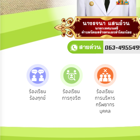
การ
ปฏิสัมพันธ์
ข้อมูล
รับ
ฟัง
ความ
คิด
เห็น
แผน
ยุทธศาสตร์/
แผน
e-Serv
งความ
ร้องเรียน
ร้องเรียน
ร้องเรียน
พัฒนา
บริกา
เห็น
ร้องทุกข์
การทุจริต
การบริหาร
ออนไล
ชาชน
ทรัพยากร
การ
บุคคล
บริหาร/
พัฒนา
ทรัพยากร
บุคคล