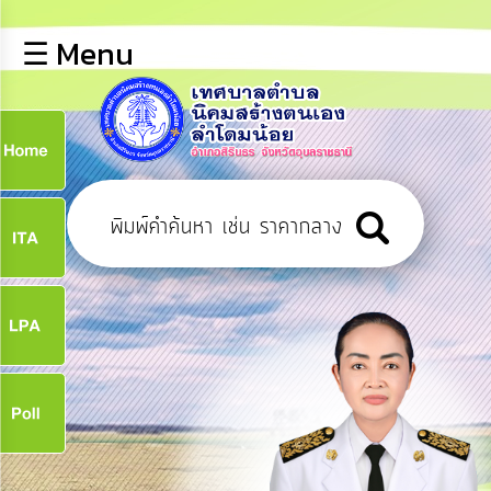
×
☰ Menu
lose
หน้า
หลัก
ข้อมูล
ก
พื้น
ฐาน
9
บุคลากร
ข่าว
ประชาสัมพันธ์
9
การ
เปิด
เผย
จ
ข้อมูล
สาธารณะ
OIT