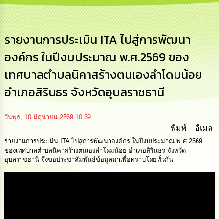
การ
บริหาร
งาน
รายงานการประเมิน ITA ไปสู่การพัฒนา
องค์กร ในปีงบประมาณ พ.ศ.2569 ของ
การ
ส่ง
เทศบาลตำบลนิคาสร้างตนเองลำโดมน้อย
เสริม
ความ
อำเภอสิรินธร จังหวัดอุบลราชธานี
โปร่งใส
การ
วันพุธ, 10 มิถุนายน 2569 10:39
จัด
พิมพ์
อีเมล
ซื้อ
จัด
รายงานการประเมิน ITA ไปสู่การพัฒนาองค์กร ในปีงบประมาณ พ.ศ.2569
จ้าง
ของเทศบาลตำบลนิคาสร้างตนเองลำโดมน้อย อำเภอสิรินธร จังหวัด
อุบลราชธานี จึงขอประชาสัมพันธ์ข้อมูลมาเพื่อทราบโดยทั่วกัน
การ
เงิน
Media
การ
คลัง