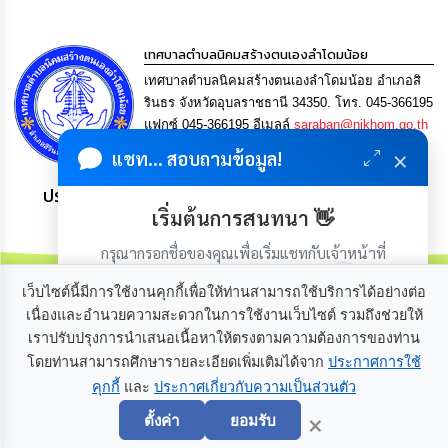
เรียน
ร้อง
ทุกข์
เทศบาลตำบลนิคมสร้างตนเองลำโดมน้อย
เทศบาลตำบลนิคมสร้างตนเองลำโดมน้อย อำเภอสิ
e-
รินธร จังหวัดอุบลราชธานี 34350. โทร. 045-366195
Service
แฟกซ์ 045-366195 อีเมลล์
saraban@nikhom.go.th
×
แชท... สอบถามข้อมูล!
กิจการ
สภา
ประชาชน มีภูมิคุ้มกัน พึ่งพาตนเอง พอเพียง เป็นสุข
เริ่มต้นการสนทนา 👋
กิจการ
กรุณากรอกชื่อของคุณเพื่อเริ่มแชทกับเจ้าหน้าที่
สภา
(เฉพาะในวันเวลาราชการ)
เว็บไซต์นี้มีการใช้งานคุกกี้เพื่อให้ท่านสามารถใช้บริการได้อย่างต่อ
ท้อง
เนื่องและอำนวยความสะดวกในการใช้งานเว็บไซต์ รวมถึงช่วยให้
ถิ่น
เราปรับปรุงการนำเสนอเนื้อหาให้ตรงตามความต้องการของท่าน
เกี่ยวกับเรา
ติดต่อเรา
ของ
โดยท่านสามารถศึกษารายละเอียดเพิ่มเติมได้จาก
ประกาศการใช้
เรา
คุกกี้
และ
ประกาศเกี่ยวกับความเป็นส่วนตัว
เริ่มแชท
×
การ
ตั้งค่า
ยอมรับ
จัดการ