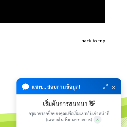
back to top
×
แชท... สอบถามข้อมูล!
เริ่มต้นการสนทนา 👋
กรุณากรอกชื่อของคุณเพื่อเริ่มแชทกับเจ้าหน้าที่
(เฉพาะในวันเวลาราชการ)