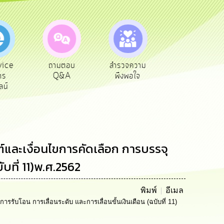
vice
ถามตอบ
สำรวจความ
ผู้รับเบีย
าร
Q&A
พึงพอใจ
ยังชีพ
ลน์
ละเงื่อนไขการคัดเลือก การบรรจุ
ับที่ 11)พ.ศ.2562
พิมพ์
อีเมล
ับโอน การเลื่อนระดับ และการเลื่อนขั้นเงินเดือน (ฉบับที่ 11)