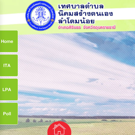
ก
9
9
จ