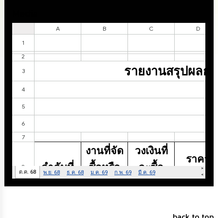
นโยบาย
Media
No
Gift
Policy
การ
ดำเนิน
การ
เพื่อ
ป้องกัน
การ
ทุจริต
มาตรการ
ส่ง
เสริม
คุณธรรม
และ
ความ
โปร่งใส
ร้อง
back to top