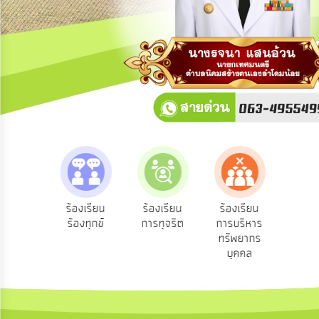
การ
ปฏิสัมพันธ์
ข้อมูล
รับ
ฟัง
ความ
คิด
เห็น
แผน
ยุทธศาสตร์/
แผน
e-Se
ฟังความ
ร้องเรียน
ร้องเรียน
ร้องเรียน
พัฒนา
บริ
ิดเห็น
ร้องทุกข์
การทุจริต
การบริหาร
ออน
ระชาชน
ทรัพยากร
การ
บุคคล
บริหาร/
พัฒนา
ทรัพยากร
บุคคล