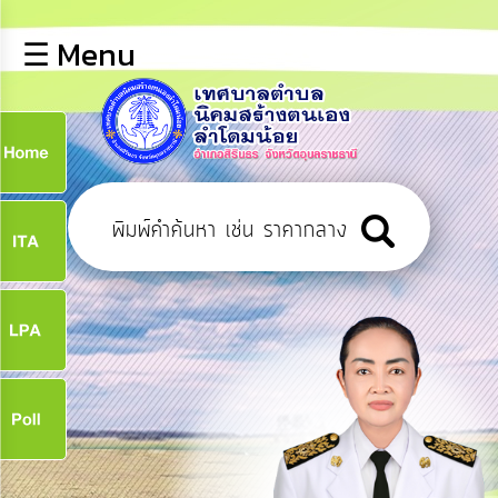
×
☰ Menu
lose
หน้า
หลัก
ข้อมูล
ก
พื้น
ฐาน
9
บุคลากร
ข่าว
ประชาสัมพันธ์
9
การ
เปิด
เผย
จ
ข้อมูล
สาธารณะ
OIT