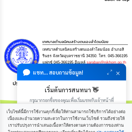
เรียน
ร้อง
ทุกข์
e-
Service
เทศบาลตำบลนิคมสร้างตนเองลำโดมน้อย
เทศบาลตำบลนิคมสร้างตนเองลำโดมน้อย อำเภอสิ
กิจการ
สภา
รินธร จังหวัดอุบลราชธานี 34350. โทร. 045-366195
แฟกซ์ 045-366195 อีเมลล์
saraban@nikhom.go.th
×
กิจการ
แชท... สอบถามข้อมูล!
สภา
ประชาชน มีภูมิคุ้มกัน พึ่งพาตนเอง พอเพียง เป็นสุข
เริ่มต้นการสนทนา 👋
ท้อง
ถิ่น
กรุณากรอกชื่อของคุณเพื่อเริ่มแชทกับเจ้าหน้าที่
ของ
(เฉพาะในวันเวลาราชการ)
เรา
เว็บไซต์นี้มีการใช้งานคุกกี้เพื่อให้ท่านสามารถใช้บริการได้อย่างต่อ
เนื่องและอำนวยความสะดวกในการใช้งานเว็บไซต์ รวมถึงช่วยให้
การ
เราปรับปรุงการนำเสนอเนื้อหาให้ตรงตามความต้องการของท่าน
เกี่ยวกับเรา
ติดต่อเรา
จัดการ